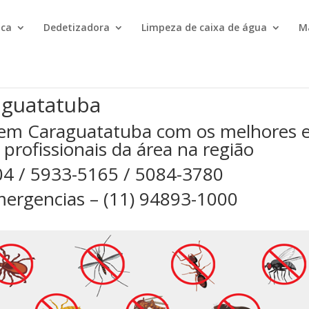
ica
Dedetizadora
Limpeza de caixa de água
M
aguatatuba
 em Caraguatatuba com os melhores 
 profissionais da área na região
04 / 5933-5165 / 5084-3780
ergencias – (11) 94893-1000