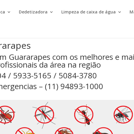
ica
Dedetizadora
Limpeza de caixa de água
M
rarapes
em Guararapes com os melhores e ma
rofissionais da área na região
04 / 5933-5165 / 5084-3780
ergencias – (11) 94893-1000