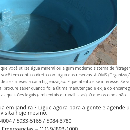
ue você utilize água mineral ou algum moderno sistema de filtrage
 você tem contato direto com água das reservas. A OMS (Organizaç
e seis meses a cada higienização. Fique atento e se interesse. Se v
ua, procure saber quando foi a última manutenção e exija do encarre
 as questões legais (ambientais e trabalhistas). O que os olhos não
ua em Jandira ? Ligue agora para a gente e agende 
visita hoje mesmo.
-4004 / 5933-5165 / 5084-3780
Emergencias – (11) 94893-1000