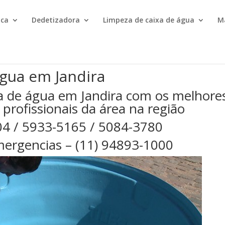
ica
Dedetizadora
Limpeza de caixa de água
M
água em Jandira
a de água em Jandira com os melhore
 profissionais da área na região
04 / 5933-5165 / 5084-3780
ergencias – (11) 94893-1000