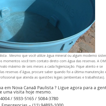
sta . Mesmo que você utilize água mineral ou algum moderno sist
tros momentos você tem contato direto com água das reservas. A O
rvalo máximo de seis meses a cada higienização. Fique atento e se
elas reservas d´água, procure saber quando foi a última manutenção 
ofissional que atenda as questões legais (ambientais e trabalhistas).
a em Nova Canaã Paulista ? Ligue agora para a gen
e uma visita hoje mesmo.
-4004 / 5933-5165 / 5084-3780
Emergencias – (11) 94893-1000