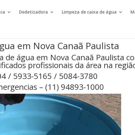
ica
Dedetizadora
Limpeza de caixa de água
M
água em Nova Canaã Paulista
xa de água em Nova Canaã Paulista c
ficados profissionais da área na regiã
04 / 5933-5165 / 5084-3780
ergencias – (11) 94893-1000