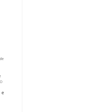
 de
e
 O
 e