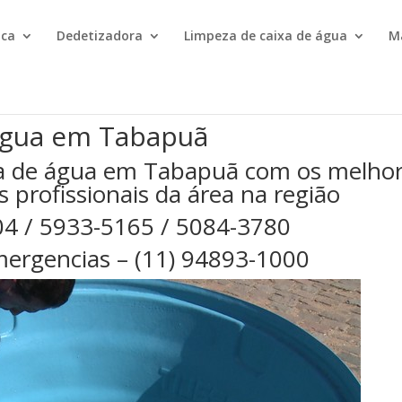
ica
Dedetizadora
Limpeza de caixa de água
M
água em Tabapuã
xa de água em Tabapuã com os melho
s profissionais da área na região
04 / 5933-5165 / 5084-3780
ergencias – (11) 94893-1000