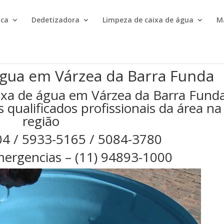
ica
Dedetizadora
Limpeza de caixa de água
M
água em Várzea da Barra Funda
ixa de água em Várzea da Barra Fund
qualificados profissionais da área na
região
04 / 5933-5165 / 5084-3780
ergencias – (11) 94893-1000