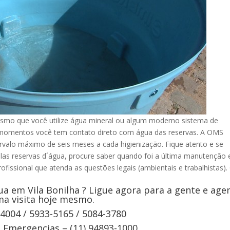
esmo que você utilize água mineral ou algum moderno sistema de
s momentos você tem contato direto com água das reservas. A OMS
rvalo máximo de seis meses a cada higienização. Fique atento e se
elas reservas d´água, procure saber quando foi a última manutenção 
ofissional que atenda as questões legais (ambientais e trabalhistas).
a em Vila Bonilha ? Ligue agora para a gente e age
a visita hoje mesmo.
-4004 / 5933-5165 / 5084-3780
Emergencias – (11) 94893-1000