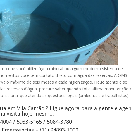
smo que você utilize água mineral ou algum moderno sistema de
s momentos você tem contato direto com água das reservas. A OMS
rvalo máximo de seis meses a cada higienização. Fique atento e se
elas reservas d´água, procure saber quando foi a última manutenção 
ofissional que atenda as questões legais (ambientais e trabalhistas).
ua em Vila Carrão ? Ligue agora para a gente e age
a visita hoje mesmo.
-4004 / 5933-5165 / 5084-3780
Emergencias – (11) 94893-1000