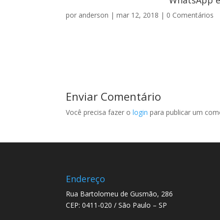
WhatsApp e 
por
anderson
|
mar 12, 2018
|
0 Comentários
Enviar Comentário
Você precisa fazer o
login
para publicar um come
Endereço
Rua Bartolomeu de Gusmão, 286
CEP: 0411-020 / São Paulo – SP