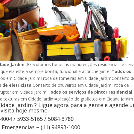
dade Jardim.
Executamos todos as manutenções residenciais e serv
 que ela esteja sempre bonita, funcional e aconchegante.
Todos os
s em Cidade JardimTroca de torneiras em Cidade JardimConserto d
 de eletricista
Conserto de chuveiros em Cidade JardimTroca de
rruptor em Cidade Jardim
Todos os serviços de pintor residencial
de texturas em Cidade JardimAplicação de grafiatos em Cidade Jard
idade Jardim ? Ligue agora para a gente e agende 
visita hoje mesmo.
-4004 / 5933-5165 / 5084-3780
Emergencias – (11) 94893-1000