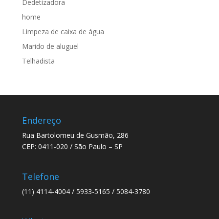
Dedetizadora
home
Limpeza de caixa de água
Marido de aluguel
Telhadista
Endereço
Rua Bartolomeu de Gusmão, 286
CEP: 0411-020 / São Paulo – SP
Telefone
(11) 4114-4004 / 5933-5165 / 5084-3780