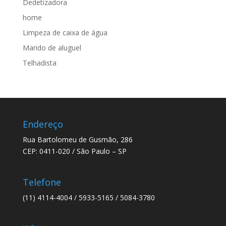
Dedetizadora
home
Limpeza de caixa de água
Marido de aluguel
Telhadista
Endereço
Rua Bartolomeu de Gusmão, 286
CEP: 0411-020 / São Paulo – SP
Telefone
(11) 4114-4004 / 5933-5165 / 5084-3780