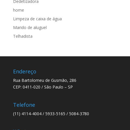
Dedetizadora
home
Limpeza de caixa de água
Marido de aluguel
Telhadista
Endereço
Rua Bartolomeu de Gusmão, 286
CEP: 0411-020 / São Paulo – SP
Telefone
(11) 4114-4004 / 5933-5165 / 5084-3780