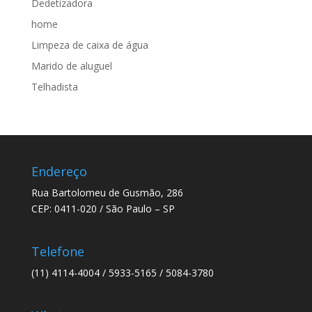
Dedetizadora
home
Limpeza de caixa de água
Marido de aluguel
Telhadista
Endereço
Rua Bartolomeu de Gusmão, 286
CEP: 0411-020 / São Paulo – SP
Telefone
(11) 4114-4004 / 5933-5165 / 5084-3780