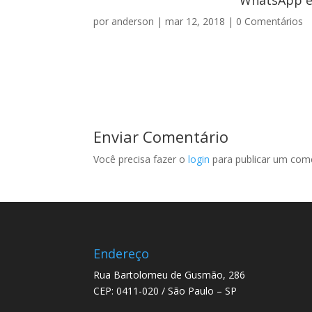
WhatsApp e 
por
anderson
|
mar 12, 2018
|
0 Comentários
Enviar Comentário
Você precisa fazer o
login
para publicar um come
Endereço
Rua Bartolomeu de Gusmão, 286
CEP: 0411-020 / São Paulo – SP