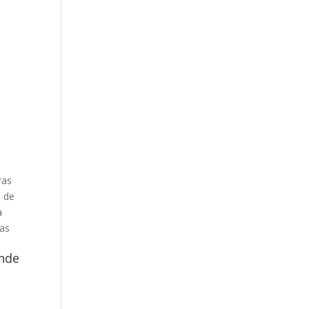
ras
 de
a
ras
ende