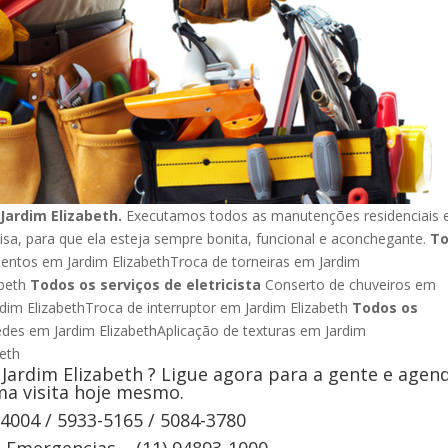
Jardim Elizabeth.
Executamos todos as manutenções residenciais 
isa, para que ela esteja sempre bonita, funcional e aconchegante.
T
ntos em Jardim ElizabethTroca de torneiras em Jardim
beth
Todos os serviços de eletricista
Conserto de chuveiros em
rdim ElizabethTroca de interruptor em Jardim Elizabeth
Todos os
edes em Jardim ElizabethAplicação de texturas em Jardim
zabeth
Jardim Elizabeth ? Ligue agora para a gente e agen
a visita hoje mesmo.
-4004 / 5933-5165 / 5084-3780