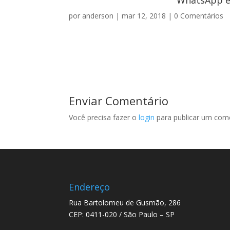
WhatsApp e 
por
anderson
|
mar 12, 2018
|
0 Comentários
Enviar Comentário
Você precisa fazer o
login
para publicar um come
Endereço
Rua Bartolomeu de Gusmão, 286
CEP: 0411-020 / São Paulo – SP