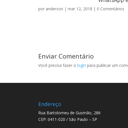
WhatsApp e 
por
anderson
|
mar 12, 2018
|
0 Comentários
Enviar Comentário
Você precisa fazer o
login
para publicar um come
Endereço
Rua Bartolomeu de Gusmão, 286
CEP: 0411-020 / São Paulo – SP