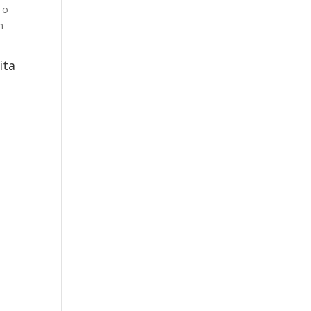
 o
n
ita