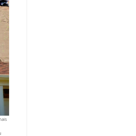
mais
u