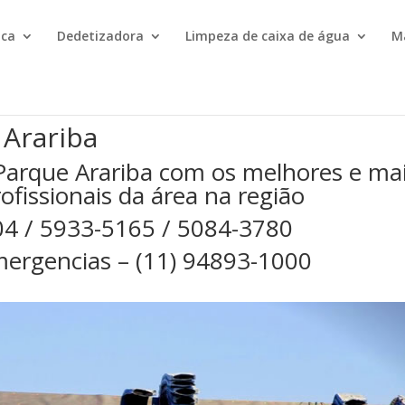
ica
Dedetizadora
Limpeza de caixa de água
M
 Arariba
Parque Arariba com os melhores e ma
rofissionais da área na região
04 / 5933-5165 / 5084-3780
ergencias – (11) 94893-1000