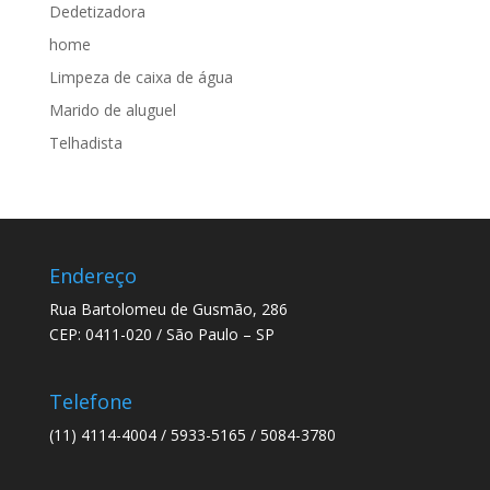
Dedetizadora
home
Limpeza de caixa de água
Marido de aluguel
Telhadista
Endereço
Rua Bartolomeu de Gusmão, 286
CEP: 0411-020 / São Paulo – SP
Telefone
(11) 4114-4004 / 5933-5165 / 5084-3780